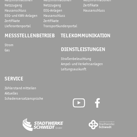
Netzinformationen
Netzinformationen
Netzinformationen
Netzzugang
Netzzugang
Zertifikate
Hausanschluss
EEG-Anlagen
Hausanschluss
EEG- und KWK-Anlagen
Hausanschluss
Zertifikate
Zertifikate
Lieferantenportal
Transportkundenportal
MESSSTELLENBETRIEB
TELEKOMMUNIKATION
Strom
DIENSTLEISTUNGEN
Gas
Straßenbeleuchtung
Ampel- und Verkehrsanlagen
Leitungsauskunft
SERVICE
Zählerstand mitteilen
Aktuelles
Schadensersatzansprüche