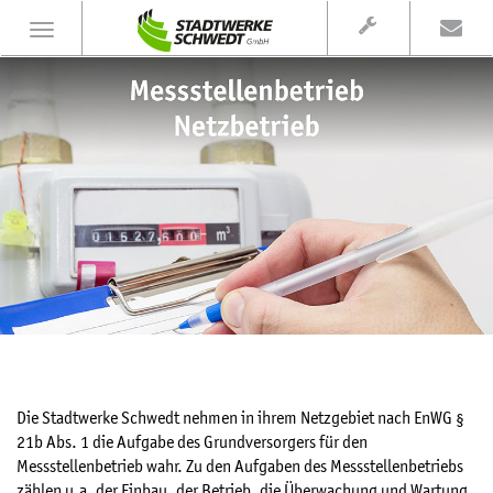
S
K
N
t
o
a
ö
n
r
v
t
u
a
i
n
k
g
g
t
s
a
d
t
i
e
i
n
o
s
n
t
e
i
n
-
Die Stadtwerke Schwedt nehmen in ihrem Netzgebiet nach EnWG §
/
21b Abs. 1 die Aufgabe des Grundversorgers für den
a
Messstellenbetrieb wahr. Zu den Aufgaben des Messstellenbetriebs
u
zählen u.a. der Einbau, der Betrieb, die Überwachung und Wartung