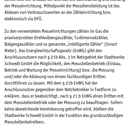
s
der Messeinrichtung. Mittelpunkt der Messdienstleistung ist das
b
Ablesen von Verbrauchswerten an der Zähleinrichtung bzw.
l
elektronisch via DFÜ.
e
Zu den verwendeten Messeinrichtungen zählen im Gas die
n
praxiserprobten Drehkolbengaszähler, Turbinenradzähler,
d
Balgengaszähler und so genannte „intelligente Zähler“ (Smart
e
Meter). Das Energiewirtschaftsgesetz (EnWG) gibt den
n
Anschlussnutzern nach § 21b Abs. 2 im Netzgebiet der Stadtwerke
Schwedt GmbH die Möglichkeit, den Messstellenbetrieb (Einbau,
Betrieb und Wartung der Messeinrichtung) bzw. die Messung
und/oder die Ablesung von einem fachkundigen Dritten
durchführen zu lassen. Mit dem § 21b EnWG hat der
Anschlussnutzer gegenüber dem Netzbetreiber in Textform zu
erklären, dass er beabsichtigt, nach § 21 b EnWG einen Dritten mit
dem Messstellenbetrieb oder der Messung zu beauftragen. Sofern
keine abweichende Vereinbarung getroffen wird, bleiben die
Stadtwerke Schwedt GmbH in der Funktion des grundzuständigen
Messstellenbetreibers.