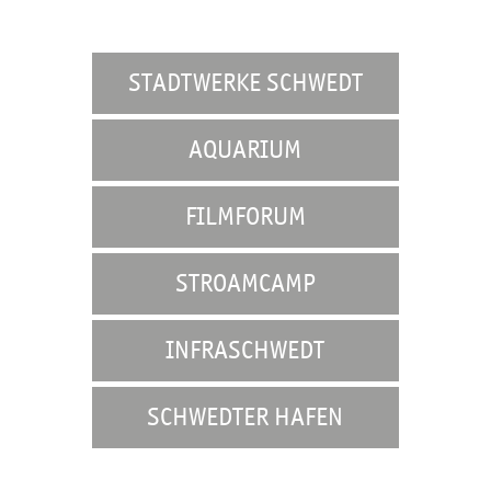
S
t
a
STADTWERKE SCHWEDT
d
t
AQUARIUM
w
FILMFORUM
e
r
STROAMCAMP
k
e
INFRASCHWEDT
S
c
SCHWEDTER HAFEN
h
w