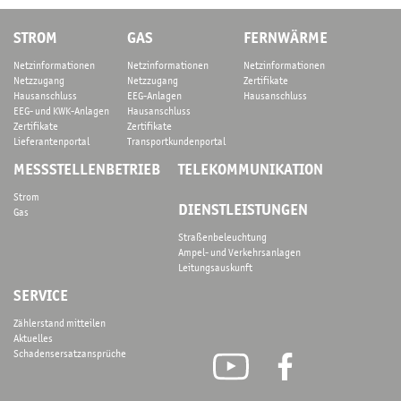
e
STROM
GAS
FERNWÄRME
d
Netzinformationen
Netzinformationen
Netzinformationen
t
Netzzugang
Netzzugang
Zertifikate
Hausanschluss
EEG-Anlagen
Hausanschluss
EEG- und KWK-Anlagen
Hausanschluss
Zertifikate
Zertifikate
Lieferantenportal
Transportkundenportal
MESSSTELLENBETRIEB
TELEKOMMUNIKATION
Strom
DIENSTLEISTUNGEN
Gas
Straßenbeleuchtung
Ampel- und Verkehrsanlagen
Leitungsauskunft
SERVICE
Zählerstand mitteilen
Aktuelles
Schadensersatzansprüche