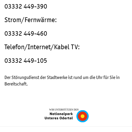
s
u
03332 449-390
b
n
l
Strom/Fernwärme:
g
e
n
03332 449-460
s
d
d
Telefon/Internet/Kabel TV:
e
i
n
03332 449-105
e
n
Der Störungsdienst der Stadtwerke ist rund um die Uhr für Sie in
s
Bereitschaft.
t
d
e
r